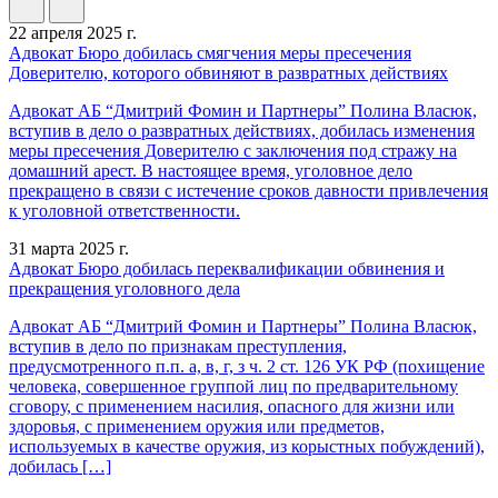
22 апреля 2025 г.
Адвокат Бюро добилась смягчения меры пресечения
Доверителю, которого обвиняют в развратных действиях
Адвокат АБ “Дмитрий Фомин и Партнеры” Полина Власюк,
вступив в дело о развратных действиях, добилась изменения
меры пресечения Доверителю с заключения под стражу на
домашний арест. В настоящее время, уголовное дело
прекращено в связи с истечение сроков давности привлечения
к уголовной ответственности.
31 марта 2025 г.
Адвокат Бюро добилась переквалификации обвинения и
прекращения уголовного дела
Адвокат АБ “Дмитрий Фомин и Партнеры” Полина Власюк,
вступив в дело по признакам преступления,
предусмотренного п.п. а, в, г, з ч. 2 ст. 126 УК РФ (похищение
человека, совершенное группой лиц по предварительному
сговору, с применением насилия, опасного для жизни или
здоровья, с применением оружия или предметов,
используемых в качестве оружия, из корыстных побуждений),
добилась […]