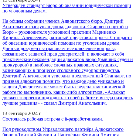
Утверждён стандарт Бюро об оказании юридической помощи
по уголовным делам.
На общем собрании членов Адвокатского бюро, Дмитрий
Анатольевич заслушал доклад адвоката, Старшего партнёра
Бюро – руководителя уголовной практики Мариненко
Кирилла Алексеевича, который представил проект Стандарта
об оказании юридической помощи по уголовным делам.
Данный документ затрагивает все ключевые вопросы,
связанные с защитой прав доверителей, и включает в себя
практические рекомендации адвокатов Бюро (бывших судей и
прокуроров) в наиболее сложных правовых ситуациях,
возникающих в процессе уголовного судопроизводства.
Дмитрий Анатольевич утвердил предложенный Стандарт, но
призвал адвокатов помнить, что каждое дело уникально и
защита Доверителя не может быть сведена к механической
работе по выполнению, каких-либо алгоритмов. «Адвокат
должен творчески подходить к своей работе и всегда находить
лучшие решения» - сказал Дмитрий Анатольевич.
13 сентября 2024 г.
Состоялась рабочая встреча с it-разработчиками.
Под руководством Управляющего партнёра Адвокатского
бюро «Дмитрий Фомин и Партнёры» Фомина Дмитрия