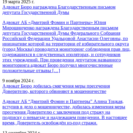
19 марта 2025 г.
Адвокат Бюро награждена Благодарственным письмом
депутата Государственной Думы
Адвокат АБ «Дмитрий Фомин и Партнеры» Юлия
Мирошниченко награждена Благодарственным письмом
депутата Государственной Думы Федерального Собрания
Российской Федерации Удальцовой Анастасии Олеговны, по
инициативе которой на территории её избирательного округа
(город Москва) проводится мониторинг соблюдения прав лиц,
содержащихся в следственных изоляторах, и сотрудников
этих учреждений. При проведении депутатом названного
мониторинга адвокат Бюро получил многочисленные
положительные отзывы […]
9 ноября 2024 г.
Адвокат Бюро добилась смягчения меры пресечения
Доверителю, которого обвиняют в мошенничестве
Адвокат АБ “Дмитрий Фомин и Партнеры” Алина Тоцкая,
вступив в дело о мошенничестве, добилась изменения меры
пресечения Доверителю с заключения под стражу на
подписку о невыезде и надлежащем поведении. В настоящее
время, Доверитель освобождён из-под стражи.
13 сентября 2024 г.